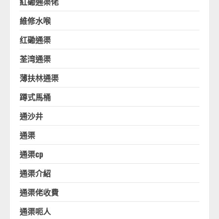
紅磡通渠佬
維修水喉
红磡通渠
荃湾通渠
薄扶林通渠
蹲式馬桶
通沙井
通渠
通渠cp
通渠介紹
通渠佬收費
通渠呃人