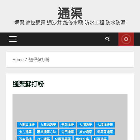
Skip
通渠
to
content
通渠 高壓通渠 通沙井 維修水喉 防水工程 防水防漏
Primary
Menu
Home
通渠蘇打粉
通渠蘇打粉
九龍區通渠
九龍城通渠
元朗通渠
大埔通渠
大埔通渠佬
太古通渠
專業通渠方法
屯門通渠
推介通渠
新界區通渠
智能馬桶
沙田通渠
紅磡通渠佬
維修水喉
红磡通渠