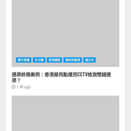
數字馬桶
未分類
荃湾通渠
薄扶林通渠
通沙井
通渠終極案例：香港屋苑點樣用CCTV檢測慳錢通
渠？
1 年 ago