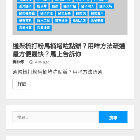
荃湾通渠
通沙井
通渠
通渠介紹
通渠呃人
通渠大埔
通渠幾多錢
通渠方法
通渠服務
通渠炮
通渠費用
通渠電話
防水工程
雲石通渠
馬桶品牌
馬桶安裝
馬桶推薦
高壓通渠
通渠梳打粉馬桶堵咗點辦？用咩方法疏通
最方便最快？馬上告訴你
黃師傅
4 年 ago
通渠梳打粉馬桶堵咗點辦？用咩方法疏通
詳細
搜
尋
關
鍵