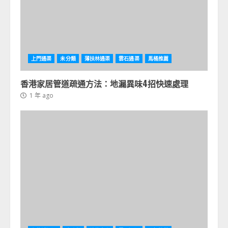
上門通渠
未分類
薄扶林通渠
雲石通渠
馬桶推薦
香港家居管道疏通方法：地漏異味4招快速處理
1 年 ago