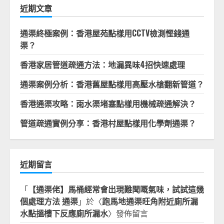
字:
近期文章
通渠終極案例：香港屋苑點樣用CCTV檢測慳錢通
渠？
香港家居管道疏通方法：地漏異味4招快速處理
通渠案例分析：香港舊屋點樣用高壓水槍翻新管道？
香港通渠攻略：雨水渠堵塞點樣用機械疏通解決？
管道疏通實例分享：香港村屋點樣用化學劑通渠？
近期留言
「
【通渠佬】馬桶經常會出現難聞嘅氣味，試試這幾
個處理方法 通渠
」於〈
跑馬地通渠旺角附近廁所漏
水點搵樓下反應廁所漏水
〉發佈留言