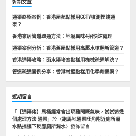
字:
近期文章
通渠終極案例：香港屋苑點樣用CCTV檢測慳錢通
渠？
香港家居管道疏通方法：地漏異味4招快速處理
通渠案例分析：香港舊屋點樣用高壓水槍翻新管道？
香港通渠攻略：雨水渠堵塞點樣用機械疏通解決？
管道疏通實例分享：香港村屋點樣用化學劑通渠？
近期留言
「
【通渠佬】馬桶經常會出現難聞嘅氣味，試試這幾
個處理方法 通渠
」於〈
跑馬地通渠旺角附近廁所漏
水點搵樓下反應廁所漏水
〉發佈留言