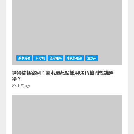
數字馬桶
未分類
荃湾通渠
薄扶林通渠
通沙井
通渠終極案例：香港屋苑點樣用CCTV檢測慳錢通
渠？
1 年 ago