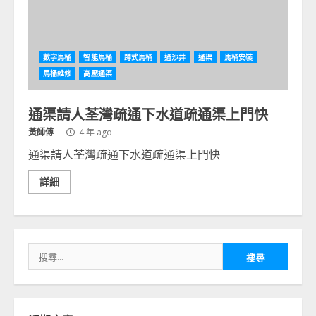
數字馬桶
智能馬桶
蹲式馬桶
通沙井
通渠
馬桶安裝
馬桶維修
高壓通渠
通渠請人荃灣疏通下水道疏通渠上門快
黃師傅
4 年 ago
通渠請人荃灣疏通下水道疏通渠上門快
詳細
搜
尋
關
鍵