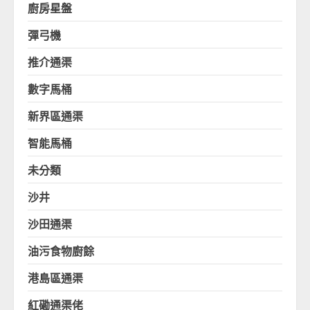
廚房星盤
彈弓機
推介通渠
數字馬桶
新界區通渠
智能馬桶
未分類
沙井
沙田通渠
油污食物廚餘
港島區通渠
紅磡通渠佬