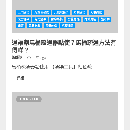
上門通渠
九龍區通渠
九龍城通渠
元朗通渠
大埔通渠
太古通渠
屯門通渠
數字馬桶
智能馬桶
蹲式馬桶
通沙井
通渠
馬桶安裝
馬桶維修
高壓通渠
通渠劑馬桶疏通器點使？馬桶疏通方法有
得咩？
黃師傅
4 年 ago
馬桶疏通器點使用 【通渠工具】紅色疏
詳細
1 MIN READ