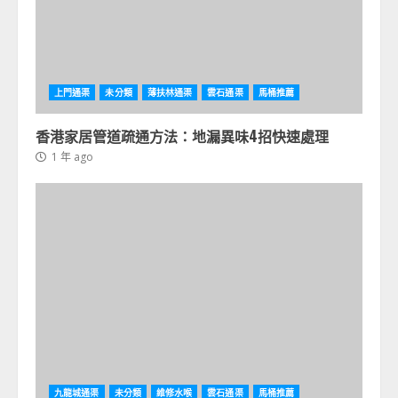
上門通渠
未分類
薄扶林通渠
雲石通渠
馬桶推薦
香港家居管道疏通方法：地漏異味4招快速處理
1 年 ago
九龍城通渠
未分類
維修水喉
雲石通渠
馬桶推薦