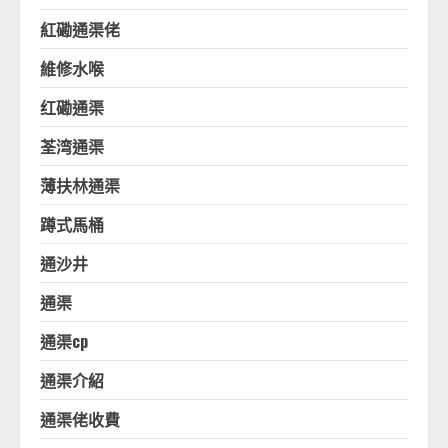
紅磡通渠佬
維修水喉
红磡通渠
荃湾通渠
薄扶林通渠
蹲式馬桶
通沙井
通渠
通渠cp
通渠介紹
通渠佬收費