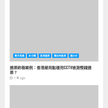
數字馬桶
未分類
荃湾通渠
薄扶林通渠
通沙井
通渠終極案例：香港屋苑點樣用CCTV檢測慳錢通
渠？
1 年 ago