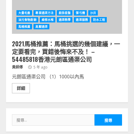
大量毛髮
專業通渠方法
廚房星盤
彈弓機
沙井
油污食物廚餘
維修水喉
通渠教學
通渠服務
防水工程
馬桶推薦
高壓通渠
2021馬桶推薦：馬桶挑選的幾個建議，一
定要看完，買錯後悔來不及！ –
54485818香港元朗區通渠公司
黃師傅
5 年 ago
元朗區通渠公司 （1）1000以內馬
詳細
搜
尋
關