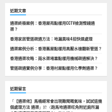
鍵
字:
近期文章
通渠終極案例：香港屋苑點樣用CCTV檢測慳錢通
渠？
香港家居管道疏通方法：地漏異味4招快速處理
通渠案例分析：香港舊屋點樣用高壓水槍翻新管道？
香港通渠攻略：雨水渠堵塞點樣用機械疏通解決？
管道疏通實例分享：香港村屋點樣用化學劑通渠？
近期留言
「
【通渠佬】馬桶經常會出現難聞嘅氣味，試試這幾
個處理方法 通渠
」於〈
跑馬地通渠旺角附近廁所漏