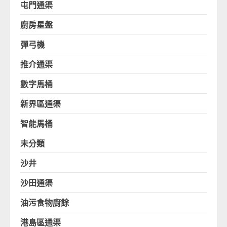
屯門通渠
廚房星盤
彈弓機
推介通渠
數字馬桶
新界區通渠
智能馬桶
未分類
沙井
沙田通渠
油污食物廚餘
港島區通渠