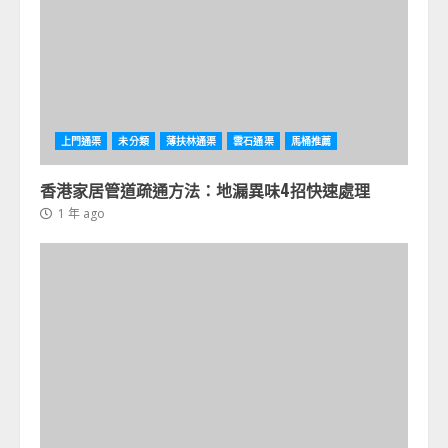
上門通渠
未分類
薄扶林通渠
雲石通渠
馬桶推薦
香港家居管道疏通方法：地漏異味4招快速處理
1 年 ago