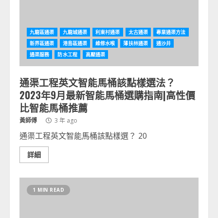
九龍區通渠
九龍城通渠
利東村通渠
太古通渠
專業通渠方法
新界區通渠
港島區通渠
維修水喉
薄扶林通渠
通沙井
通渠服務
防水工程
高壓通渠
通渠工程英文智能馬桶該點樣選法？
2023年9月最新智能馬桶選購指南|高性價
比智能馬桶推薦
黃師傅
3 年 ago
通渠工程英文智能馬桶該點樣選？ 20
詳細
1 MIN READ