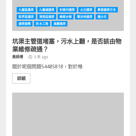
九龍區通渠
九龍城通渠
利東村通渠
太古通渠
專業通渠方法
新界區通渠
港島區通渠
維修水喉
薄扶林通渠
通沙井
通渠服務
防水工程
高壓通渠
坑渠主管道堵塞，污水上翻，是否該由物
業維修疏通？
黃師傅
3 年 ago
關於呢個問題54485818，對於喺
詳細