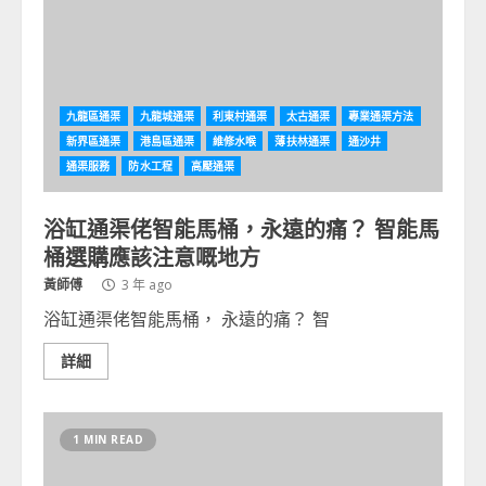
九龍區通渠
九龍城通渠
利東村通渠
太古通渠
專業通渠方法
新界區通渠
港島區通渠
維修水喉
薄扶林通渠
通沙井
通渠服務
防水工程
高壓通渠
浴缸通渠佬智能馬桶，永遠的痛？ 智能馬
桶選購應該注意嘅地方
黃師傅
3 年 ago
浴缸通渠佬智能馬桶， 永遠的痛？ 智
詳細
1 MIN READ