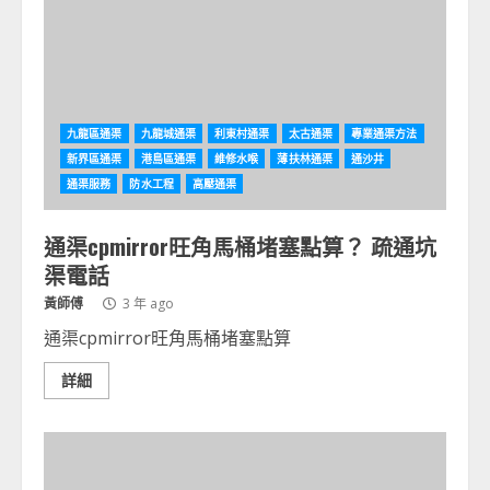
九龍區通渠
九龍城通渠
利東村通渠
太古通渠
專業通渠方法
新界區通渠
港島區通渠
維修水喉
薄扶林通渠
通沙井
通渠服務
防水工程
高壓通渠
通渠cpmirror旺角馬桶堵塞點算？ 疏通坑
渠電話
黃師傅
3 年 ago
通渠cpmirror旺角馬桶堵塞點算
詳細