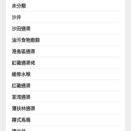
未分類
沙井
沙田通渠
油污食物廚餘
港島區通渠
紅磡通渠佬
維修水喉
红磡通渠
荃湾通渠
薄扶林通渠
蹲式馬桶