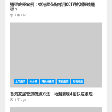
通渠終極案例：香港屋苑點樣用CCTV檢測慳錢通
渠？
1 年 ago
上門通渠
未分類
薄扶林通渠
雲石通渠
馬桶推薦
香港家居管道疏通方法：地漏異味4招快速處理
1 年 ago