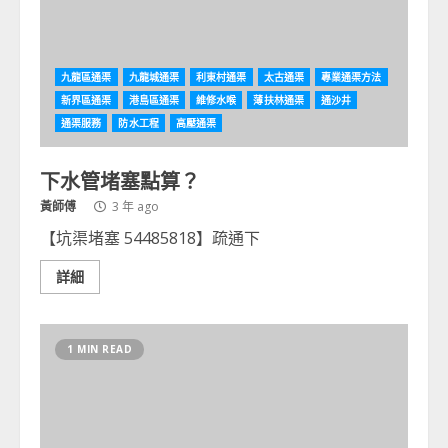
九龍區通渠
九龍城通渠
利東村通渠
太古通渠
專業通渠方法
新界區通渠
港島區通渠
維修水喉
薄扶林通渠
通沙井
通渠服務
防水工程
高壓通渠
下水管堵塞點算？
黃師傅
3 年 ago
【坑渠堵塞 54485818】疏通下
詳細
1 MIN READ