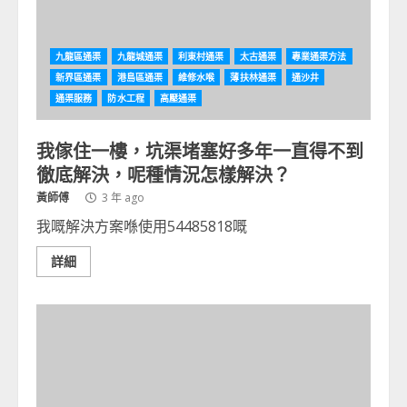
九龍區通渠
九龍城通渠
利東村通渠
太古通渠
專業通渠方法
新界區通渠
港島區通渠
維修水喉
薄扶林通渠
通沙井
通渠服務
防水工程
高壓通渠
我傢住一樓，坑渠堵塞好多年一直得不到
徹底解決，呢種情況怎樣解決？
黃師傅
3 年 ago
我嘅解決方案喺使用54485818嘅
詳細