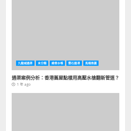
九龍城通渠
未分類
維修水喉
雲石通渠
馬桶推薦
通渠案例分析：香港舊屋點樣用高壓水槍翻新管道？
1 年 ago