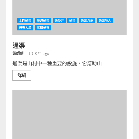
上門通渠
荃湾通渠
通沙井
通渠
通渠介紹
通渠呃人
通渠大埔
高壓通渠
通渠
黃師傅
3 年 ago
通渠是山村中一種重要的設施，它幫助山
詳細