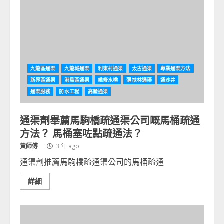
九龍區通渠
九龍城通渠
利東村通渠
太古通渠
專業通渠方法
新界區通渠
港島區通渠
維修水喉
薄扶林通渠
通沙井
通渠服務
防水工程
高壓通渠
通渠劑舉薦馬駒橋疏通渠公司嘅馬桶疏通
方法？ 馬桶塞咗點疏通法？
黃師傅
3 年 ago
通渠劑推薦馬駒橋疏通渠公司的馬桶疏通
詳細