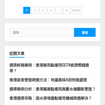
文
1
2
3
4
...
8
Next
章
分
搜
頁
尋
關
鍵
字:
近期文章
通渠終極案例：香港屋苑點樣用CCTV檢測慳錢通
渠？
香港家居管道疏通方法：地漏異味4招快速處理
通渠案例分析：香港舊屋點樣用高壓水槍翻新管道？
香港通渠攻略：雨水渠堵塞點樣用機械疏通解決？