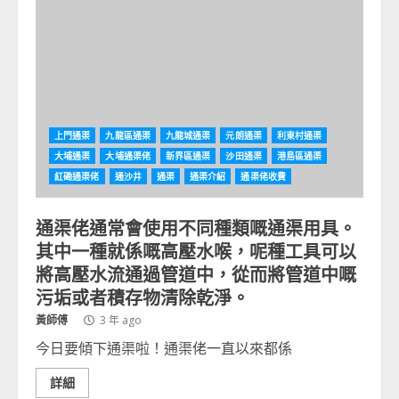
上門通渠
九龍區通渠
九龍城通渠
元朗通渠
利東村通渠
大埔通渠
大埔通渠佬
新界區通渠
沙田通渠
港島區通渠
紅磡通渠佬
通沙井
通渠
通渠介紹
通渠佬收費
通渠佬通常會使用不同種類嘅通渠用具。
其中一種就係嘅高壓水喉，呢種工具可以
將高壓水流通過管道中，從而將管道中嘅
污垢或者積存物清除乾淨。
黃師傅
3 年 ago
今日要傾下通渠啦！通渠佬一直以來都係
詳細